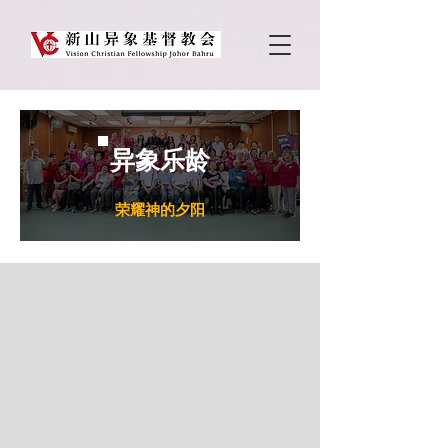
异象乐龄
​荣耀神的夕阳