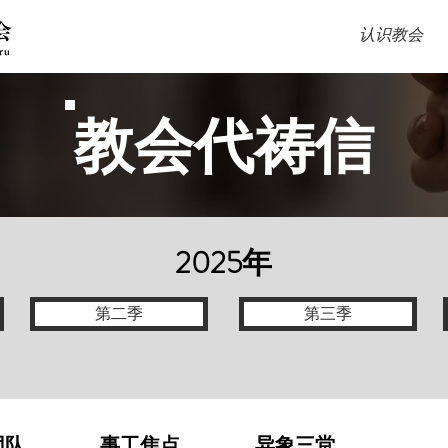
认识教会
教会代祷信
2025年
第二季
第三季
团队
事工焦点
异象三堂