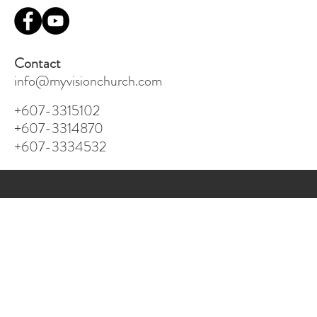
Contact
info@myvisionchurch.com
+607-3315102
+607-3314870
+607-3334532